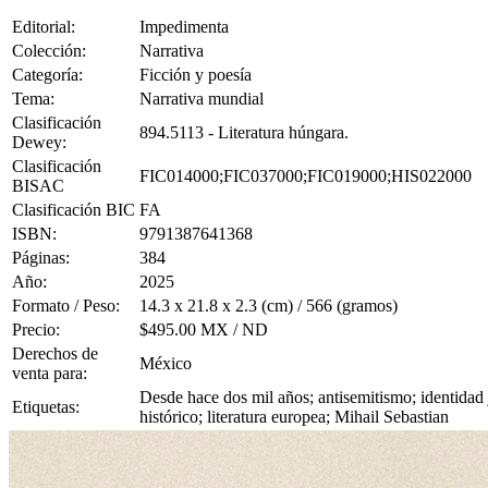
Editorial:
Impedimenta
Colección:
Narrativa
Categoría:
Ficción y poesía
Tema:
Narrativa mundial
Clasificación
894.5113 - Literatura húngara.
Dewey:
Clasificación
FIC014000;FIC037000;FIC019000;HIS022000
BISAC
Clasificación BIC
FA
ISBN:
9791387641368
Páginas:
384
Año:
2025
Formato / Peso:
14.3 x 21.8 x 2.3 (cm) / 566 (gramos)
Precio:
$495.00 MX / ND
Derechos de
México
venta para:
Desde hace dos mil años; antisemitismo; identidad j
Etiquetas:
histórico; literatura europea; Mihail Sebastian