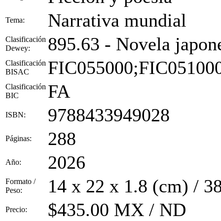
Narrativa mundial
Tema:
895.63 - Novela japon
Clasificación
Dewey:
FIC055000;FIC05100
Clasificación
BISAC
FA
Clasificación
BIC
9788433949028
ISBN:
288
Páginas:
2026
Año:
14 x 22 x 1.8 (cm) / 3
Formato /
Peso:
$435.00 MX / ND
Precio: