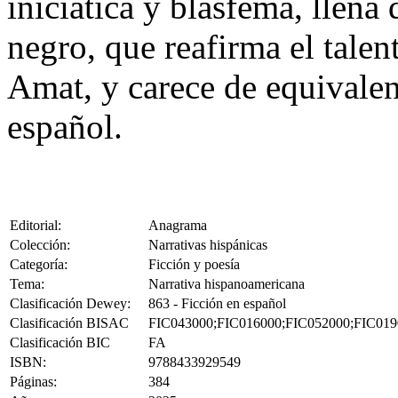
iniciática y blasfema, llena
negro, que reafirma el tale
Amat, y carece de equivalen
español.
Editorial:
Anagrama
Colección:
Narrativas hispánicas
Categoría:
Ficción y poesía
Tema:
Narrativa hispanoamericana
Clasificación Dewey:
863 - Ficción en español
Clasificación BISAC
FIC043000;FIC016000;FIC052000;FIC019
Clasificación BIC
FA
ISBN:
9788433929549
Páginas:
384