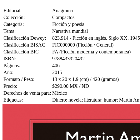
Editorial:
Anagrama
Colección:
Compactos
Categoría:
Ficción y poesía
Tema:
Narrativa mundial
Clasificación Dewey:
823.914 - Ficción en inglés. Siglo XX. 194
Clasificación BISAC
FIC000000 (Ficción / General)
Clasificación BIC
FA (Ficción moderna y contemporánea)
ISBN:
9788433920492
Páginas:
406
Año:
2015
Formato / Peso:
13 x 20 x 1.9 (cm) / 420 (gramos)
Precio:
$290.00 MX / ND
Derechos de venta para:
México
Etiquetas:
Dinero; novela; literatura; humor; Martin Am