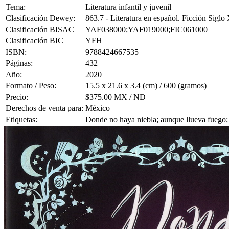
Tema:
Literatura infantil y juvenil
Clasificación Dewey:
863.7 - Literatura en español. Ficción Siglo
Clasificación BISAC
YAF038000;YAF019000;FIC061000
Clasificación BIC
YFH
ISBN:
9788424667535
Páginas:
432
Año:
2020
Formato / Peso:
15.5 x 21.6 x 3.4 (cm) / 600 (gramos)
Precio:
$375.00 MX / ND
Derechos de venta para:
México
Etiquetas:
Donde no haya niebla; aunque llueva fuego; f