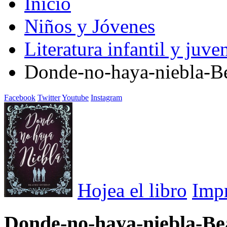
Inicio
Niños y Jóvenes
Literatura infantil y juven
Donde-no-haya-niebla-Be
Facebook
Twitter
Youtube
Instagram
Hojea el libro
Imp
Donde-no-haya-niebla-Be