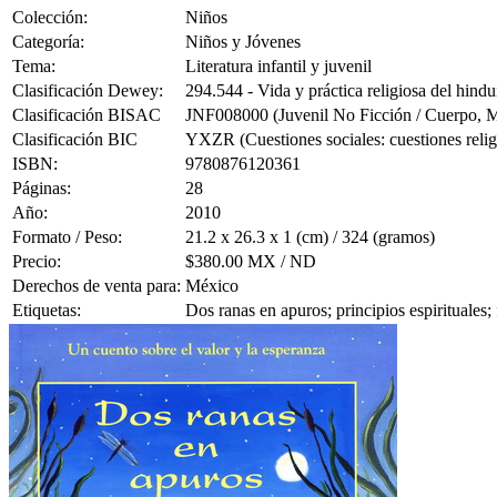
Colección:
Niños
Categoría:
Niños y Jóvenes
Tema:
Literatura infantil y juvenil
Clasificación Dewey:
294.544 - Vida y práctica religiosa del hind
Clasificación BISAC
JNF008000 (Juvenil No Ficción / Cuerpo, Me
Clasificación BIC
YXZR (Cuestiones sociales: cuestiones religio
ISBN:
9780876120361
Páginas:
28
Año:
2010
Formato / Peso:
21.2 x 26.3 x 1 (cm) / 324 (gramos)
Precio:
$380.00 MX / ND
Derechos de venta para:
México
Etiquetas:
Dos ranas en apuros; principios espirituales;