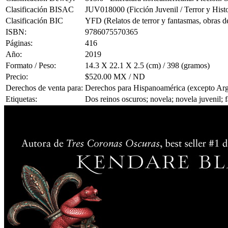
Clasificación BISAC
JUV018000 (Ficción Juvenil / Terror y Hist
Clasificación BIC
YFD (Relatos de terror y fantasmas, obras de 
ISBN:
9786075570365
Páginas:
416
Año:
2019
Formato / Peso:
14.3 X 22.1 X 2.5 (cm) / 398 (gramos)
Precio:
$520.00 MX / ND
Derechos de venta para:
Derechos para Hispanoamérica (excepto Ar
Etiquetas:
Dos reinos oscuros; novela; novela juvenil; 