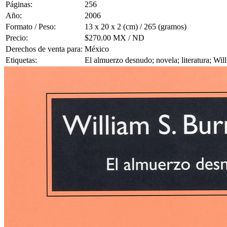
Páginas:
256
Año:
2006
Formato / Peso:
13 x 20 x 2 (cm) / 265 (gramos)
Precio:
$270.00 MX / ND
Derechos de venta para:
México
Etiquetas:
El almuerzo desnudo; novela; literatura; Wi