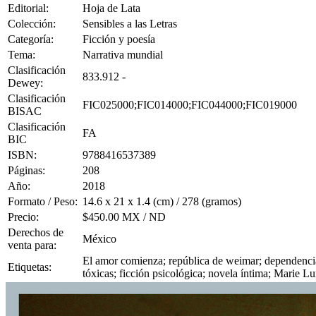
Editorial:
Hoja de Lata
Colección:
Sensibles a las Letras
Categoría:
Ficción y poesía
Tema:
Narrativa mundial
Clasificación
833.912 -
Dewey:
Clasificación
FIC025000;FIC014000;FIC044000;FIC019000
BISAC
Clasificación
FA
BIC
ISBN:
9788416537389
Páginas:
208
Año:
2018
Formato / Peso:
14.6 x 21 x 1.4 (cm) / 278 (gramos)
Precio:
$450.00 MX / ND
Derechos de
México
venta para:
El amor comienza; república de weimar; dependencia 
Etiquetas:
tóxicas; ficción psicológica; novela íntima; Marie L