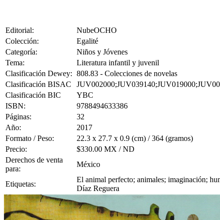
Editorial:
NubeOCHO
Colección:
Egalité
Categoría:
Niños y Jóvenes
Tema:
Literatura infantil y juvenil
Clasificación Dewey:
808.83 - Colecciones de novelas
Clasificación BISAC
JUV002000;JUV039140;JUV019000;JUV00
Clasificación BIC
YBC
ISBN:
9788494633386
Páginas:
32
Año:
2017
Formato / Peso:
22.3 x 27.7 x 0.9 (cm) / 364 (gramos)
Precio:
$330.00 MX / ND
Derechos de venta
México
para:
El animal perfecto; animales; imaginación; hum
Etiquetas:
Díaz Reguera