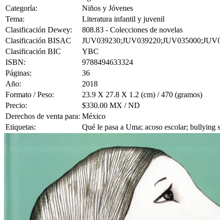
Categoría:
Niños y Jóvenes
Tema:
Literatura infantil y juvenil
Clasificación Dewey:
808.83 - Colecciones de novelas
Clasificación BISAC
JUV039230;JUV039220;JUV035000;JUV
Clasificación BIC
YBC
ISBN:
9788494633324
Páginas:
36
Año:
2018
Formato / Peso:
23.9 X 27.8 X 1.2 (cm) / 470 (gramos)
Precio:
$330.00 MX / ND
Derechos de venta para:
México
Etiquetas:
Qué le pasa a Uma; acoso escolar; bullying 