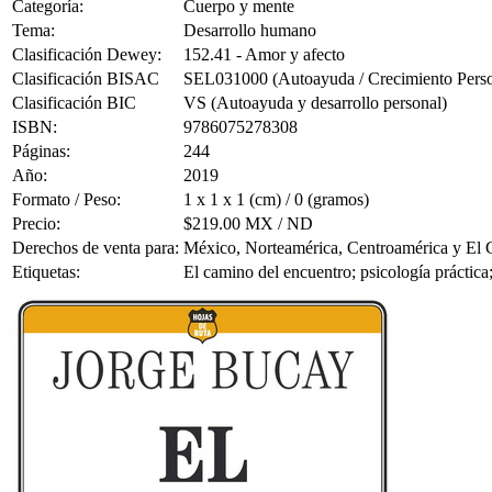
Categoría:
Cuerpo y mente
Tema:
Desarrollo humano
Clasificación Dewey:
152.41 - Amor y afecto
Clasificación BISAC
SEL031000 (Autoayuda / Crecimiento Person
Clasificación BIC
VS (Autoayuda y desarrollo personal)
ISBN:
9786075278308
Páginas:
244
Año:
2019
Formato / Peso:
1 x 1 x 1 (cm) / 0 (gramos)
Precio:
$219.00 MX / ND
Derechos de venta para:
México, Norteamérica, Centroamérica y El 
Etiquetas:
El camino del encuentro; psicología práctica