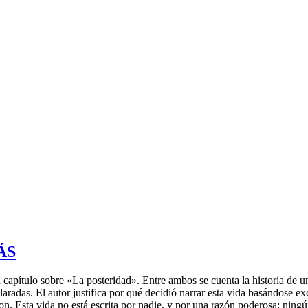
ÁS
apítulo sobre «La posteridad». Entre ambos se cuenta la historia de un
radas. El autor justifica por qué decidió narrar esta vida basándose exc
n. Esta vida no está escrita por nadie, y por una razón poderosa: ningún