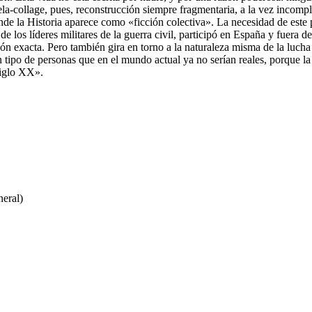
-collage, pues, reconstrucción siempre fragmentaria, a la vez incomple
donde la Historia aparece como «ficción colectiva». La necesidad de est
de los líderes militares de la guerra civil, participó en España y fuera 
lación exacta. Pero también gira en torno a la naturaleza misma de la luc
ipo de personas que en el mundo actual ya no serían reales, porque la p
siglo XX».
eral)