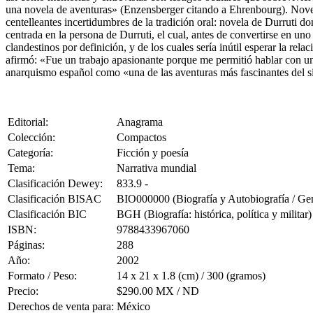
una novela de aventuras» (Enzensberger citando a Ehrenbourg). Novela
centelleantes incertidumbres de la tradición oral: novela de Durruti 
centrada en la persona de Durruti, el cual, antes de convertirse en uno 
clandestinos por definición, y de los cuales sería inútil esperar la re
afirmó: «Fue un trabajo apasionante porque me permitió hablar con un t
anarquismo español como «una de las aventuras más fascinantes del 
Editorial:
Anagrama
Colección:
Compactos
Categoría:
Ficción y poesía
Tema:
Narrativa mundial
Clasificación Dewey:
833.9 -
Clasificación BISAC
BIO000000 (Biografía y Autobiografía / Gen
Clasificación BIC
BGH (Biografía: histórica, política y militar)
ISBN:
9788433967060
Páginas:
288
Año:
2002
Formato / Peso:
14 x 21 x 1.8 (cm) / 300 (gramos)
Precio:
$290.00 MX / ND
Derechos de venta para:
México