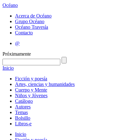
Océano
Acerca de Océano
Grupo Océano
Océano Travesía
Contacto
@
Próximamente
Inicio
Ficción y poesía
Artes, ciencias y humanidades
Cuerpo y Mente
Niños y Jóvenes
Catálogo
Autores
Temas
Bolsillo
Libros-e
Inicio
Ficción y poesía