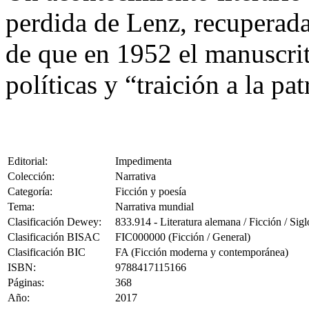
perdida de Lenz, recuperada
de que en 1952 el manuscri
políticas y “traición a la pa
Editorial:
Impedimenta
Colección:
Narrativa
Categoría:
Ficción y poesía
Tema:
Narrativa mundial
Clasificación Dewey:
833.914 - Literatura alemana / Ficción / Si
Clasificación BISAC
FIC000000 (Ficción / General)
Clasificación BIC
FA (Ficción moderna y contemporánea)
ISBN:
9788417115166
Páginas:
368
Año:
2017