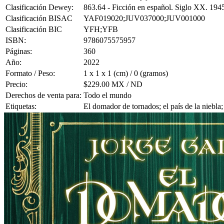
Clasificación Dewey:
863.64 - Ficción en español. Siglo XX. 194
Clasificación BISAC
YAF019020;JUV037000;JUV001000
Clasificación BIC
YFH;YFB
ISBN:
9786075575957
Páginas:
360
Año:
2022
Formato / Peso:
1 x 1 x 1 (cm) / 0 (gramos)
Precio:
$229.00 MX / ND
Derechos de venta para:
Todo el mundo
Etiquetas:
El domador de tornados; el país de la niebla;