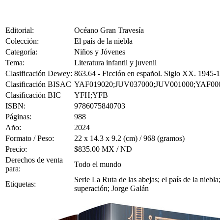
Editorial:
Océano Gran Travesía
Colección:
El país de la niebla
Categoría:
Niños y Jóvenes
Tema:
Literatura infantil y juvenil
Clasificación Dewey:
863.64 - Ficción en español. Siglo XX. 1945-
Clasificación BISAC
YAF019020;JUV037000;JUV001000;YAF00
Clasificación BIC
YFH;YFB
ISBN:
9786075840703
Páginas:
988
Año:
2024
Formato / Peso:
22 x 14.3 x 9.2 (cm) / 968 (gramos)
Precio:
$835.00 MX / ND
Derechos de venta
Todo el mundo
para:
Serie La Ruta de las abejas; el país de la niebla;
Etiquetas:
superación; Jorge Galán