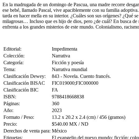
En la madrugada de un domingo de Pascua, una madre recorre desgarra
ese bebé, llamado Pascal, vive apaciblemente con su familia adoptiva. 
tarda en hacer mella en su interior. ¿Cuáles son sus orígenes? ¿Qué se
milagrosas… Incluso que es hijo de dios, pero ¿de cuál? En busca de r
enfrenta a los grandes misterios de este mundo. Colonialismo, racismo
Editorial:
Impedimenta
Colección:
Narrativa
Categoría:
Ficción y poesía
Tema:
Narrativa mundial
Clasificación Dewey:
843 - Novela. Cuento francés.
Clasificación BISAC
FIC019000;FIC000000
Clasificación BIC
FA
ISBN:
9788418668838
Páginas:
360
Año:
2023
Formato / Peso:
13.2 x 20.2 x 2.4 (cm) / 456 (gramos)
Precio:
$540.00 MX / ND
Derechos de venta para:
México
Etiquetas:
El evangelio del nuevo mundo; ficción; col