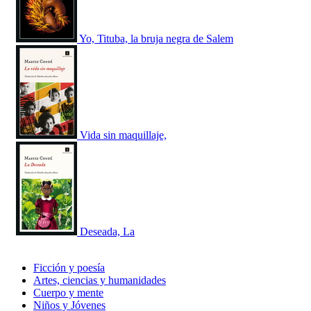
Yo, Tituba, la bruja negra de Salem
Vida sin maquillaje,
Deseada, La
Ficción y poesía
Artes, ciencias y humanidades
Cuerpo y mente
Niños y Jóvenes