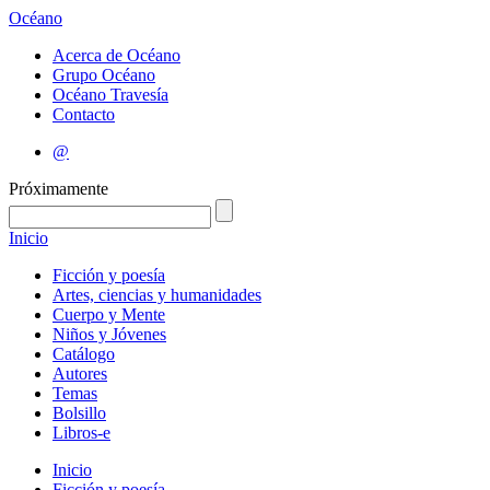
Océano
Acerca de Océano
Grupo Océano
Océano Travesía
Contacto
@
Próximamente
Inicio
Ficción y poesía
Artes, ciencias y humanidades
Cuerpo y Mente
Niños y Jóvenes
Catálogo
Autores
Temas
Bolsillo
Libros-e
Inicio
Ficción y poesía