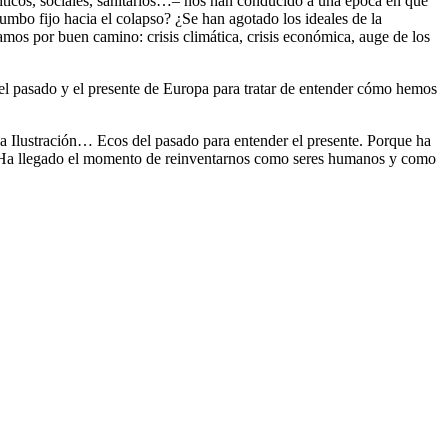
íticos, sociales, sanitarios…– nos han conducido a una época en que
rumbo fijo hacia el colapso? ¿Se han agotado los ideales de la
mos por buen camino: crisis climática, crisis económica, auge de los
r el pasado y el presente de Europa para tratar de entender cómo hemos
la Ilustración… Ecos del pasado para entender el presente. Porque ha
s. Ha llegado el momento de reinventarnos como seres humanos y como