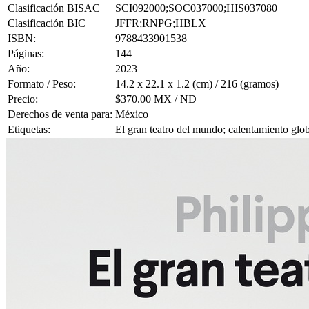
Clasificación BISAC
SCI092000;SOC037000;HIS037080
Clasificación BIC
JFFR;RNPG;HBLX
ISBN:
9788433901538
Páginas:
144
Año:
2023
Formato / Peso:
14.2 x 22.1 x 1.2 (cm) / 216 (gramos)
Precio:
$370.00 MX / ND
Derechos de venta para:
México
Etiquetas:
El gran teatro del mundo; calentamiento globa