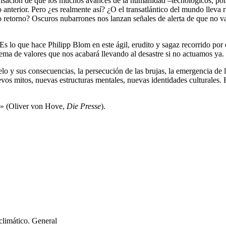
ensación de que los muchos avances de la humanidad –tecnológicos, pol
 anterior. Pero ¿es realmente así? ¿O el transatlántico del mundo lleva 
o retorno? Oscuros nubarrones nos lanzan señales de alerta de que no va
 Es lo que hace Philipp Blom en este ágil, erudito y sagaz recorrido po
tema de valores que nos acabará llevando al desastre si no actuamos ya.
lo y sus consecuencias, la persecución de las brujas, la emergencia de 
vos mitos, nuevas estructuras mentales, nuevas identidades culturale
a» (Oliver von Hove,
Die Presse
).
limático. General