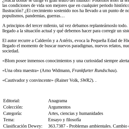
¿Hacia dónde se dirige el gran teatro del mundo? Podemos tener la s
las condiciones de vida son mejores que en cualquier periodo histórico
Ilustración? ¿El crecimiento sostenido nos ha llevado a un punto de n
populismos, pandemias, guerras…
A principios del tercer milenio, tal vez debamos replanteárnoslo todo.
llegado a la situación actual y qué debemos hacer para corregir un sis
El autor recurre a Calderón y a Astérix, evoca la Pequeña Edad de Hie
llegado el momento de buscar nuevos paradigmas, nuevos relatos, nue
sociedad.
«Blom posee inmensos conocimientos y una curiosidad siempre alert
«Una obra maestra» (Arno Widmann,
Frankfurter Rundschau
).
«Cautivador y convincente» (Rainer Volk,
SWR2
). .
Editorial:
Anagrama
Colección:
Argumentos
Categoría:
Artes, ciencias y humanidades
Tema:
Ensayo y filosofía
Clasificación Dewey:
363.7387 - Problemas ambientales. Cambio c