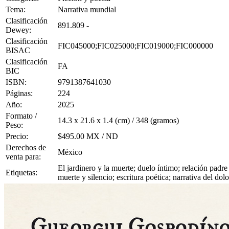
Tema:
Narrativa mundial
Clasificación
891.809 -
Dewey:
Clasificación
FIC045000;FIC025000;FIC019000;FIC000000
BISAC
Clasificación
FA
BIC
ISBN:
9791387641030
Páginas:
224
Año:
2025
Formato /
14.3 x 21.6 x 1.4 (cm) / 348 (gramos)
Peso:
Precio:
$495.00 MX / ND
Derechos de
México
venta para:
El jardinero y la muerte; duelo íntimo; relación padre 
Etiquetas:
muerte y silencio; escritura poética; narrativa del d