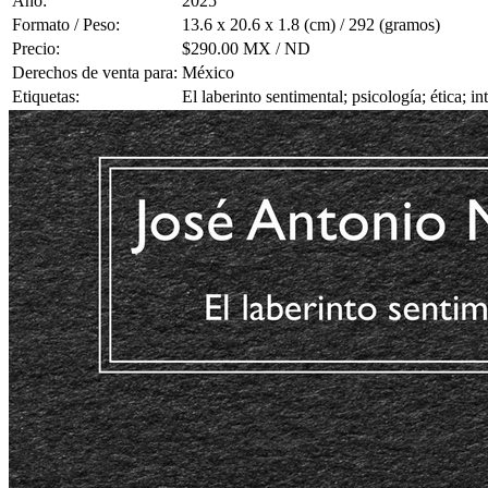
Año:
2025
Formato / Peso:
13.6 x 20.6 x 1.8 (cm) / 292 (gramos)
Precio:
$290.00 MX / ND
Derechos de venta para:
México
Etiquetas:
El laberinto sentimental; psicología; ética; i