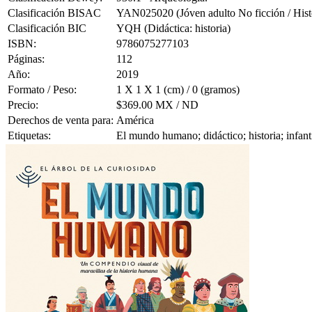
Clasificación BISAC
YAN025020 (Jóven adulto No ficción / Histo
Clasificación BIC
YQH (Didáctica: historia)
ISBN:
9786075277103
Páginas:
112
Año:
2019
Formato / Peso:
1 X 1 X 1 (cm) / 0 (gramos)
Precio:
$369.00 MX / ND
Derechos de venta para:
América
Etiquetas:
El mundo humano; didáctico; historia; infan