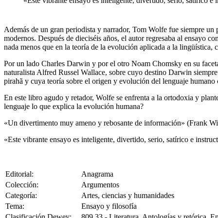
«Este vibrante ensayo es inteligente, divertido, serio, satírico e 
Además de un gran periodista y narrador, Tom Wolfe fue siempre un pole
modernos. Después de dieciséis años, el autor regresaba al ensayo co
nada menos que en la teoría de la evolución aplicada a la lingüística,
Por un lado Charles Darwin y por el otro Noam Chomsky en su faceta d
naturalista Alfred Russel Wallace, sobre cuyo destino Darwin siempre
pirahã y cuya teoría sobre el origen y evolución del lenguaje humano
En este libro agudo y retador, Wolfe se enfrenta a la ortodoxia y pla
lenguaje lo que explica la evolución humana?
«Un divertimento muy ameno y rebosante de información» (Frank Wi
«Este vibrante ensayo es inteligente, divertido, serio, satírico e instruc
Editorial:
Anagrama
Colección:
Argumentos
Categoría:
Artes, ciencias y humanidades
Tema:
Ensayo y filosofía
Clasificación Dewey:
809.33 - Literatura. Antologías y retórica. E