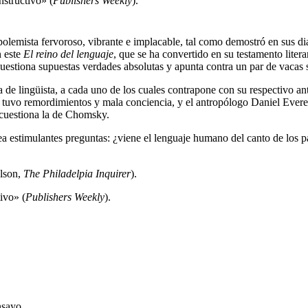
instructivo» (
Publishers Weekly
).
mista fervoroso, vibrante e implacable, tal como demostró en sus diatri
n este
El reino del lenguaje
, que se ha convertido en su testamento liter
 cuestiona supuestas verdades absolutas y apunta contra un par de vacas 
e lingüista, a cada uno de los cuales contrapone con su respectivo an
 tuvo remordimientos y mala conciencia, y el antropólogo Daniel Evere
 cuestiona la de Chomsky.
ntea estimulantes preguntas: ¿viene el lenguaje humano del canto de los 
lson,
The Philadelpia Inquirer
).
tivo» (
Publishers Weekly
).
nsayo