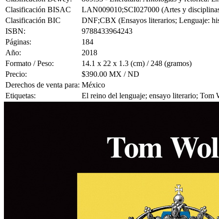
Clasificación BISAC
LAN009010;SCI027000 (Artes y disciplinas del
Clasificación BIC
DNF;CBX (Ensayos literarios; Lenguaje: hist
ISBN:
9788433964243
Páginas:
184
Año:
2018
Formato / Peso:
14.1 x 22 x 1.3 (cm) / 248 (gramos)
Precio:
$390.00 MX / ND
Derechos de venta para:
México
Etiquetas:
El reino del lenguaje; ensayo literario; Tom