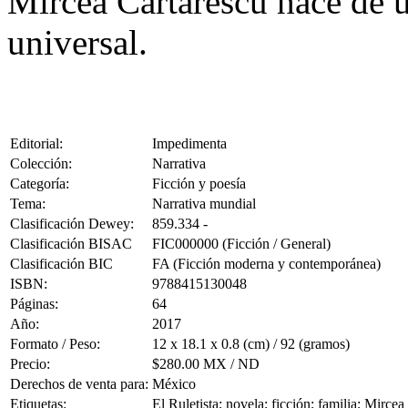
Mircea Cartarescu hace de u
universal.
Editorial:
Impedimenta
Colección:
Narrativa
Categoría:
Ficción y poesía
Tema:
Narrativa mundial
Clasificación Dewey:
859.334 -
Clasificación BISAC
FIC000000 (Ficción / General)
Clasificación BIC
FA (Ficción moderna y contemporánea)
ISBN:
9788415130048
Páginas:
64
Año:
2017
Formato / Peso:
12 x 18.1 x 0.8 (cm) / 92 (gramos)
Precio:
$280.00 MX / ND
Derechos de venta para:
México
Etiquetas:
El Ruletista; novela; ficción; familia; Mircea