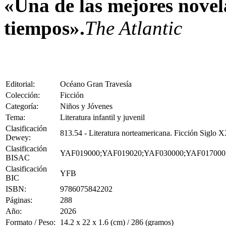
«Una de las mejores novela
tiempos».
The Atlantic
Editorial:
Océano Gran Travesía
Colección:
Ficción
Categoría:
Niños y Jóvenes
Tema:
Literatura infantil y juvenil
Clasificación
813.54 - Literatura norteamericana. Ficción Siglo
Dewey:
Clasificación
YAF019000;YAF019020;YAF030000;YAF017000
BISAC
Clasificación
YFB
BIC
ISBN:
9786075842202
Páginas:
288
Año:
2026
Formato / Peso:
14.2 x 22 x 1.6 (cm) / 286 (gramos)