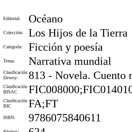
Océano
Editorial:
Los Hijos de la Tierra
Colección:
Ficción y poesía
Categoría:
Narrativa mundial
Tema:
813 - Novela. Cuento 
Clasificación
Dewey:
FIC008000;FIC01401
Clasificación
BISAC
FA;FT
Clasificación
BIC
9786075840611
ISBN:
624
Páginas: