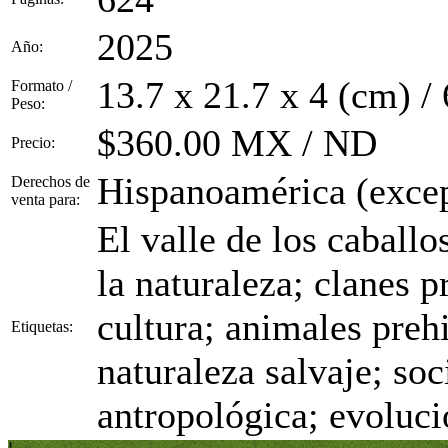
2025
Año:
13.7 x 21.7 x 4 (cm) /
Formato /
Peso:
$360.00 MX / ND
Precio:
Hispanoamérica (excep
Derechos de
venta para:
El valle de los caballo
la naturaleza; clanes p
cultura; animales prehi
Etiquetas:
naturaleza salvaje; soc
antropológica; evoluc