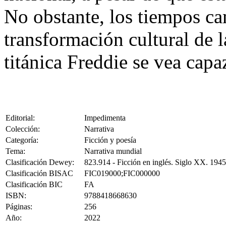
No obstante, los tiempos c
transformación cultural de l
titánica Freddie se vea capa
Editorial:
Impedimenta
Colección:
Narrativa
Categoría:
Ficción y poesía
Tema:
Narrativa mundial
Clasificación Dewey:
823.914 - Ficción en inglés. Siglo XX. 194
Clasificación BISAC
FIC019000;FIC000000
Clasificación BIC
FA
ISBN:
9788418668630
Páginas:
256
Año:
2022