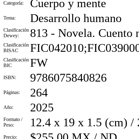
Cuerpo y mente
Categoría:
Desarrollo humano
Tema:
813 - Novela. Cuento 
Clasificación
Dewey:
FIC042010;FIC03900
Clasificación
BISAC
FW
Clasificación
BIC
9786075840826
ISBN:
264
Páginas:
2025
Año:
12.4 x 19 x 1.5 (cm) /
Formato /
Peso:
$255.00 MX / ND
Precio: