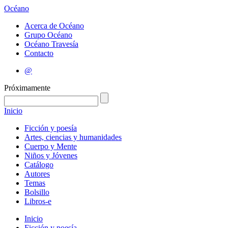
Océano
Acerca de Océano
Grupo Océano
Océano Travesía
Contacto
@
Próximamente
Inicio
Ficción y poesía
Artes, ciencias y humanidades
Cuerpo y Mente
Niños y Jóvenes
Catálogo
Autores
Temas
Bolsillo
Libros-e
Inicio
Ficción y poesía