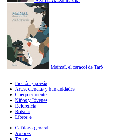
Azami-Aki-Shimazaki
Maïmaï, el caracol de Tarô
Ficción y poesía
Artes, ciencias y humanidades
Cuerpo y mente
Niños y Jóvenes
Referencia
Bolsillo
Libros-e
Catálogo general
Autores
Temas