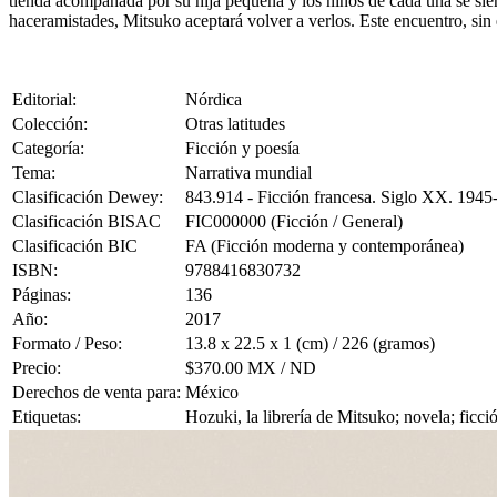
tienda acompañada por su hija pequeña y los niños de cada una se sien
haceramistades, Mitsuko aceptará volver a verlos. Este encuentro, sin 
Editorial:
Nórdica
Colección:
Otras latitudes
Categoría:
Ficción y poesía
Tema:
Narrativa mundial
Clasificación Dewey:
843.914 - Ficción francesa. Siglo XX. 1945
Clasificación BISAC
FIC000000 (Ficción / General)
Clasificación BIC
FA (Ficción moderna y contemporánea)
ISBN:
9788416830732
Páginas:
136
Año:
2017
Formato / Peso:
13.8 x 22.5 x 1 (cm) / 226 (gramos)
Precio:
$370.00 MX / ND
Derechos de venta para:
México
Etiquetas:
Hozuki, la librería de Mitsuko; novela; ficci