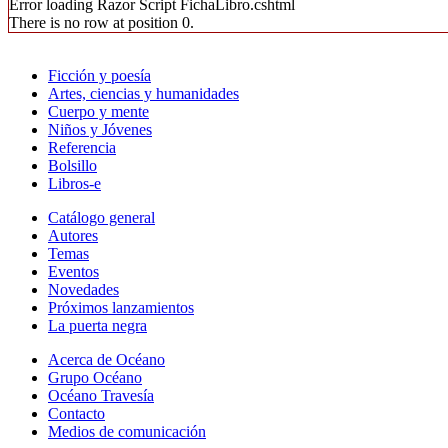
Error loading Razor Script FichaLibro.cshtml
There is no row at position 0.
Ficción y poesía
Artes, ciencias y humanidades
Cuerpo y mente
Niños y Jóvenes
Referencia
Bolsillo
Libros-e
Catálogo general
Autores
Temas
Eventos
Novedades
Próximos lanzamientos
La puerta negra
Acerca de Océano
Grupo Océano
Océano Travesía
Contacto
Medios de comunicación