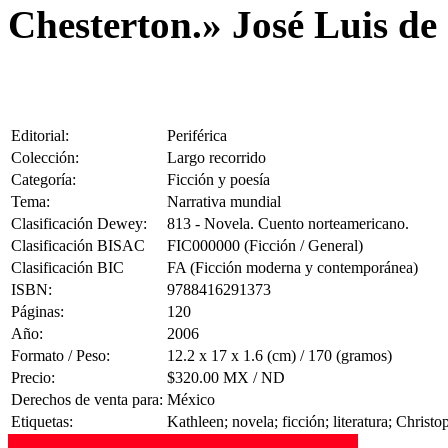
Chesterton.» José Luis de
Editorial:
Periférica
Colección:
Largo recorrido
Categoría:
Ficción y poesía
Tema:
Narrativa mundial
Clasificación Dewey:
813 - Novela. Cuento norteamericano.
Clasificación BISAC
FIC000000 (Ficción / General)
Clasificación BIC
FA (Ficción moderna y contemporánea)
ISBN:
9788416291373
Páginas:
120
Año:
2006
Formato / Peso:
12.2 x 17 x 1.6 (cm) / 170 (gramos)
Precio:
$320.00 MX / ND
Derechos de venta para:
México
Etiquetas:
Kathleen; novela; ficción; literatura; Christ