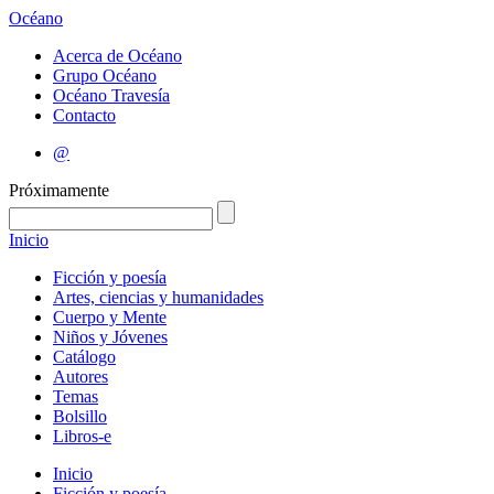
Océano
Acerca de Océano
Grupo Océano
Océano Travesía
Contacto
@
Próximamente
Inicio
Ficción y poesía
Artes, ciencias y humanidades
Cuerpo y Mente
Niños y Jóvenes
Catálogo
Autores
Temas
Bolsillo
Libros-e
Inicio
Ficción y poesía