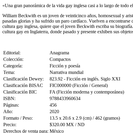
«Una gran panorámica de la vida gay inglesa casi a lo largo de todo el
William Beckwith es un joven de veinticinco años, homosexual y aris
pasadas glorias y ha sufrido un paro cardíaco. Vuelven a encontrarse 
cultura gay inglesa, quiere que el joven Beckwith escriba su biografía.
cultura gay en Inglaterra, donde pasado y presente exhiben sus objet
Editorial:
Anagrama
Colección:
Compactos
Categoría:
Ficción y poesía
Tema:
Narrativa mundial
Clasificación Dewey:
823.92 - Ficción en inglés. Siglo XXI
Clasificación BISAC
FIC000000 (Ficción / General)
Clasificación BIC
FA (Ficción moderna y contemporánea)
ISBN:
9788433960634
Páginas:
456
Año:
2020
Formato / Peso:
13.5 x 20.6 x 2.9 (cm) / 462 (gramos)
Precio:
$320.00 MX / ND
Derechos de venta para:
México