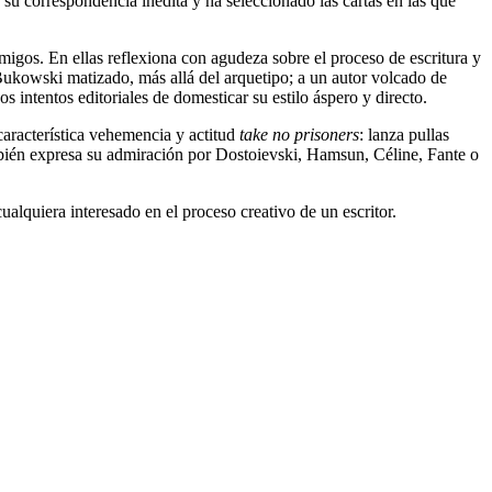
o su correspondencia inédita y ha seleccionado las cartas en las que
 amigos. En ellas reflexiona con agudeza sobre el proceso de escritura y
 Bukowski matizado, más allá del arquetipo; a un autor volcado de
s intentos editoriales de domesticar su estilo áspero y directo.
característica vehemencia y actitud
take no prisoners
: lanza pullas
bién expresa su admiración por Dostoievski, Hamsun, Céline, Fante o
alquiera interesado en el proceso creativo de un escritor.