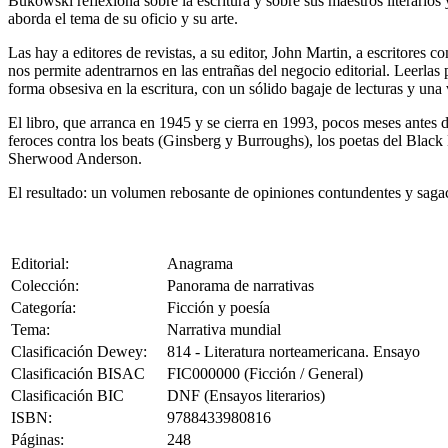
Bukowski reflexiona sobre la escritura y sobre sus maestros literarios 
aborda el tema de su oficio y su arte.
Las hay a editores de revistas, a su editor, John Martin, a escritores 
nos permite adentrarnos en las entrañas del negocio editorial. Leerla
forma obsesiva en la escritura, con un sólido bagaje de lecturas y una 
El libro, que arranca en 1945 y se cierra en 1993, pocos meses antes
feroces contra los beats (Ginsberg y Burroughs), los poetas del Bl
Sherwood Anderson.
El resultado: un volumen rebosante de opiniones contundentes y sagaces
Editorial:
Anagrama
Colección:
Panorama de narrativas
Categoría:
Ficción y poesía
Tema:
Narrativa mundial
Clasificación Dewey:
814 - Literatura norteamericana. Ensayo
Clasificación BISAC
FIC000000 (Ficción / General)
Clasificación BIC
DNF (Ensayos literarios)
ISBN:
9788433980816
Páginas:
248