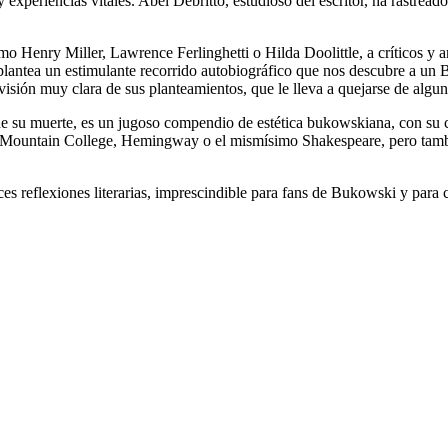
y experiencias vitales. Abel Debritto, estudioso del escritor, ha rastread
como Henry Miller, Lawrence Ferlinghetti o Hilda Doolittle, a críticos y
s plantea un estimulante recorrido autobiográfico que nos descubre a un
visión muy clara de sus planteamientos, que le lleva a quejarse de alguno
 de su muerte, es un jugoso compendio de estética bukowskiana, con su 
ack Mountain College, Hemingway o el mismísimo Shakespeare, pero tam
 reflexiones literarias, imprescindible para fans de Bukowski y para cu