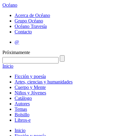
Océano
Acerca de Océano
Grupo Océano
Océano Travesía
Contacto
@
Próximamente
Inicio
Ficción y poesía
Artes, ciencias y humanidades
Cuerpo y Mente
Niños y Jóvenes
Catálogo
Autores
Temas
Bolsillo
Libros-e
Inicio
Ficción y poesía