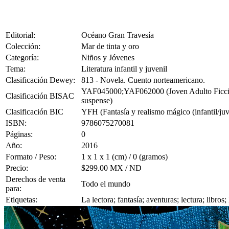
Editorial:
Océano Gran Travesía
Colección:
Mar de tinta y oro
Categoría:
Niños y Jóvenes
Tema:
Literatura infantil y juvenil
Clasificación Dewey:
813 - Novela. Cuento norteamericano.
YAF045000;YAF062000 (Joven Adulto Ficción 
Clasificación BISAC
suspense)
Clasificación BIC
YFH (Fantasía y realismo mágico (infantil/juv
ISBN:
9786075270081
Páginas:
0
Año:
2016
Formato / Peso:
1 x 1 x 1 (cm) / 0 (gramos)
Precio:
$299.00 MX / ND
Derechos de venta
Todo el mundo
para:
Etiquetas:
La lectora; fantasía; aventuras; lectura; libro