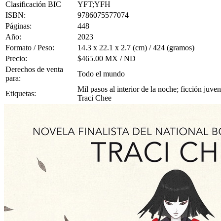
Clasificación BIC
YFT;YFH
ISBN:
9786075577074
Páginas:
448
Año:
2023
Formato / Peso:
14.3 x 22.1 x 2.7 (cm) / 424 (gramos)
Precio:
$465.00 MX / ND
Derechos de venta
Todo el mundo
para:
Mil pasos al interior de la noche; ficción juve
Etiquetas:
Traci Chee