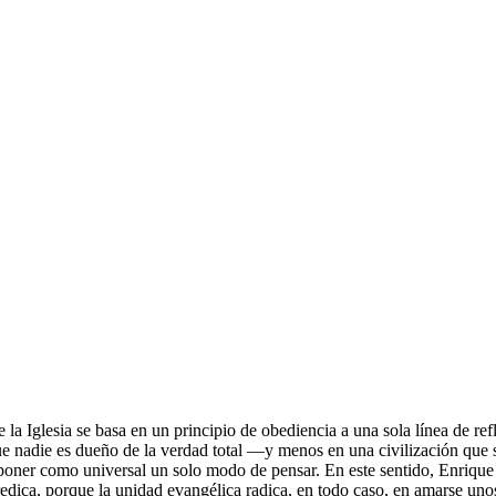
 de la Iglesia se basa en un principio de obediencia a una sola línea d
e es dueño de la verdad total —y menos en una civilización que se tr
poner como universal un solo modo de pensar. En este sentido, Enrique Ma
edica, porque la unidad evangélica radica, en todo caso, en amarse unos