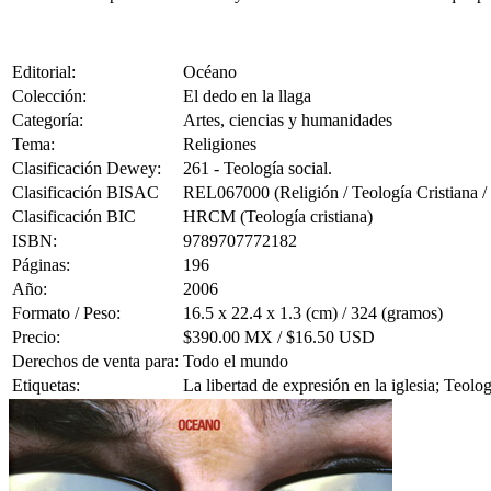
Editorial:
Océano
Colección:
El dedo en la llaga
Categoría:
Artes, ciencias y humanidades
Tema:
Religiones
Clasificación Dewey:
261 - Teología social.
Clasificación BISAC
REL067000 (Religión / Teología Cristiana /
Clasificación BIC
HRCM (Teología cristiana)
ISBN:
9789707772182
Páginas:
196
Año:
2006
Formato / Peso:
16.5 x 22.4 x 1.3 (cm) / 324 (gramos)
Precio:
$390.00 MX / $16.50 USD
Derechos de venta para:
Todo el mundo
Etiquetas:
La libertad de expresión en la iglesia; Teolo