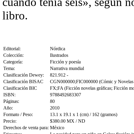
cuando tenía seis», según no
libro.
Editorial:
Nórdica
Colección:
Ilustrados
Categoría:
Ficción y poesía
Tema:
Narrativa mundial
Clasificación Dewey:
821.912 -
Clasificación BISAC
CGN000000;FIC000000 (Cómic y Novelas Grá
Clasificación BIC
FX;FA (Ficción novelas gráficas; Ficción 
ISBN:
9788492683307
Páginas:
80
Año:
2010
Formato / Peso:
13.1 x 19.1 x 1 (cm) / 162 (gramos)
Precio:
$380.00 MX / ND
Derechos de venta para:
México