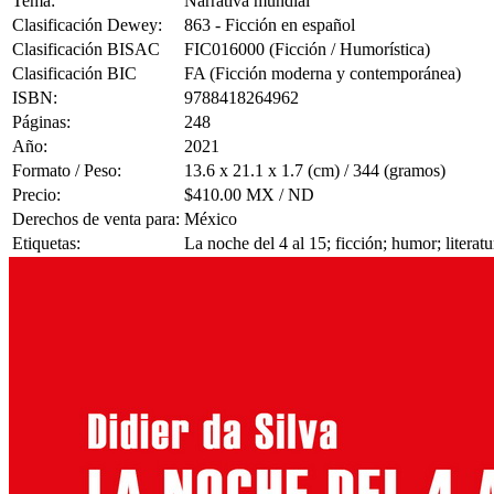
Tema:
Narrativa mundial
Clasificación Dewey:
863 - Ficción en español
Clasificación BISAC
FIC016000 (Ficción / Humorística)
Clasificación BIC
FA (Ficción moderna y contemporánea)
ISBN:
9788418264962
Páginas:
248
Año:
2021
Formato / Peso:
13.6 x 21.1 x 1.7 (cm) / 344 (gramos)
Precio:
$410.00 MX / ND
Derechos de venta para:
México
Etiquetas:
La noche del 4 al 15; ficción; humor; literatu