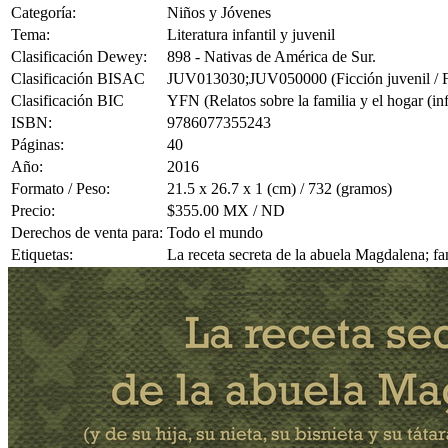
Categoría:
Niños y Jóvenes
Tema:
Literatura infantil y juvenil
Clasificación Dewey:
898 - Nativas de América de Sur.
Clasificación BISAC
JUV013030;JUV050000 (Ficción juvenil / Fam
Clasificación BIC
YFN (Relatos sobre la familia y el hogar (infa
ISBN:
9786077355243
Páginas:
40
Año:
2016
Formato / Peso:
21.5 x 26.7 x 1 (cm) / 732 (gramos)
Precio:
$355.00 MX / ND
Derechos de venta para:
Todo el mundo
Etiquetas:
La receta secreta de la abuela Magdalena; fa