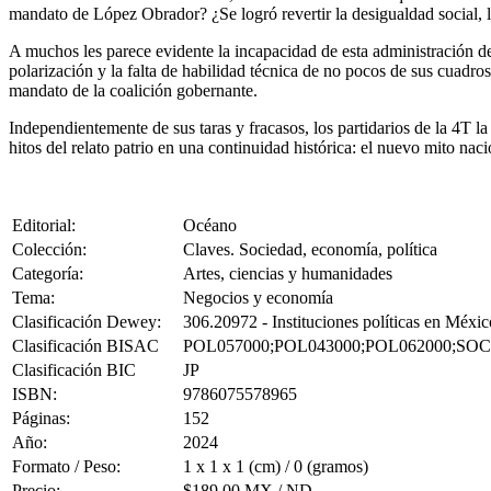
mandato de López Obrador? ¿Se logró revertir la desigualdad social, la
A muchos les parece evidente la incapacidad de esta administración de
polarización y la falta de habilidad técnica de no pocos de sus cuadr
mandato de la coalición gobernante.
Independientemente de sus taras y fracasos, los partidarios de la 4T
hitos del relato patrio en una continuidad histórica: el nuevo mito naci
Editorial:
Océano
Colección:
Claves. Sociedad, economía, política
Categoría:
Artes, ciencias y humanidades
Tema:
Negocios y economía
Clasificación Dewey:
306.20972 - Instituciones políticas en Méxic
Clasificación BISAC
POL057000;POL043000;POL062000;SOC
Clasificación BIC
JP
ISBN:
9786075578965
Páginas:
152
Año:
2024
Formato / Peso:
1 x 1 x 1 (cm) / 0 (gramos)
Precio:
$189.00 MX / ND