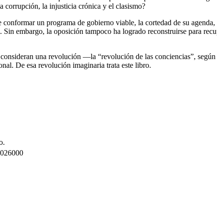
 corrupción, la injusticia crónica y el clasismo?
 conformar un programa de gobierno viable, la cortedad de su agenda, la
os. Sin embargo, la oposición tampoco ha logrado reconstruirse para re
 la consideran una revolución —la “revolución de las conciencias”, seg
onal. De esa revolución imaginaria trata este libro.
o.
026000