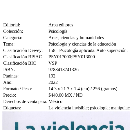
Editorial:
Arpa editores
Colección:
Psicología
Categoría:
Artes, ciencias y humanidades
Tema:
Psicología y ciencias de la educación
Clasificación Dewey:
158 - Psicología aplicada. Auto superación.
Clasificación BISAC
PSY017000;PSY013000
Clasificación BIC
VSP
ISBN:
9788418741326
Páginas:
192
Año:
2022
Formato / Peso:
14.3 x 21.3 x 1.4 (cm) / 256 (gramos)
Precio:
$440.00 MX / ND
Derechos de venta para:
México
Etiquetas:
La violencia invisible; psicología; manipula