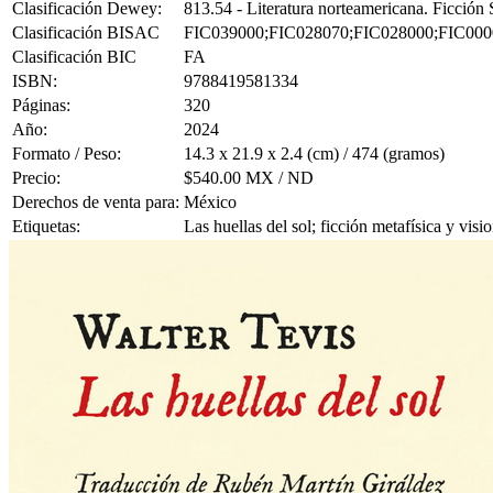
Clasificación Dewey:
813.54 - Literatura norteamericana. Ficció
Clasificación BISAC
FIC039000;FIC028070;FIC028000;FIC000
Clasificación BIC
FA
ISBN:
9788419581334
Páginas:
320
Año:
2024
Formato / Peso:
14.3 x 21.9 x 2.4 (cm) / 474 (gramos)
Precio:
$540.00 MX / ND
Derechos de venta para:
México
Etiquetas:
Las huellas del sol; ficción metafísica y visio