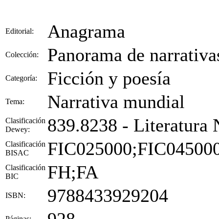
Anagrama
Editorial:
Panorama de narrativa
Colección:
Ficción y poesía
Categoría:
Narrativa mundial
Tema:
839.8238 - Literatura 
Clasificación
Dewey:
FIC025000;FIC04500
Clasificación
BISAC
FH;FA
Clasificación
BIC
9788433929204
ISBN:
Páginas: