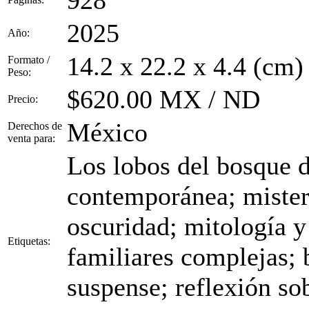
928
2025
Año:
14.2 x 22.2 x 4.4 (cm)
Formato /
Peso:
$620.00 MX / ND
Precio:
México
Derechos de
venta para:
Los lobos del bosque d
contemporánea; misteri
oscuridad; mitología y
Etiquetas:
familiares complejas; 
suspense; reflexión sob