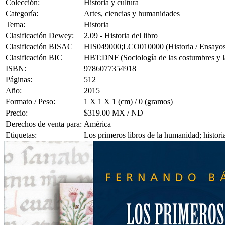
Colección:
Historia y cultura
Categoría:
Artes, ciencias y humanidades
Tema:
Historia
Clasificación Dewey:
2.09 - Historia del libro
Clasificación BISAC
HIS049000;LCO010000 (Historia / Ensayos; 
Clasificación BIC
HBT;DNF (Sociología de las costumbres y las
ISBN:
9786077354918
Páginas:
512
Año:
2015
Formato / Peso:
1 X 1 X 1 (cm) / 0 (gramos)
Precio:
$319.00 MX / ND
Derechos de venta para:
América
Etiquetas:
Los primeros libros de la humanidad; historia