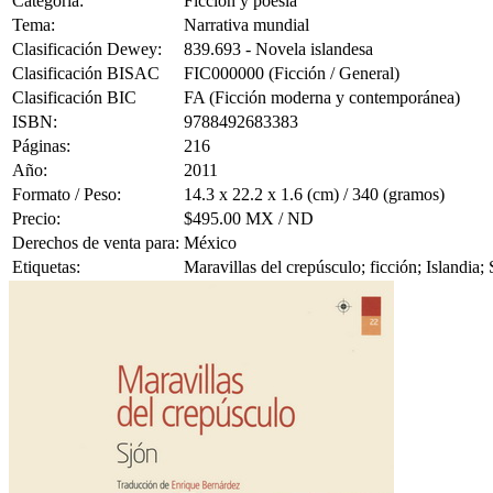
Categoría:
Ficción y poesía
Tema:
Narrativa mundial
Clasificación Dewey:
839.693 - Novela islandesa
Clasificación BISAC
FIC000000 (Ficción / General)
Clasificación BIC
FA (Ficción moderna y contemporánea)
ISBN:
9788492683383
Páginas:
216
Año:
2011
Formato / Peso:
14.3 x 22.2 x 1.6 (cm) / 340 (gramos)
Precio:
$495.00 MX / ND
Derechos de venta para:
México
Etiquetas:
Maravillas del crepúsculo; ficción; Islandia;