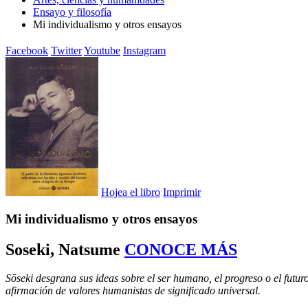
Ensayo y filosofía
Mi individualismo y otros ensayos
Facebook
Twitter
Youtube
Instagram
Hojea el libro
Imprimir
Mi individualismo y otros ensayos
Soseki, Natsume
CONOCE MÁS
Sōseki desgrana sus ideas sobre el ser humano, el progreso o el futur
afirmación de valores humanistas de significado universal.