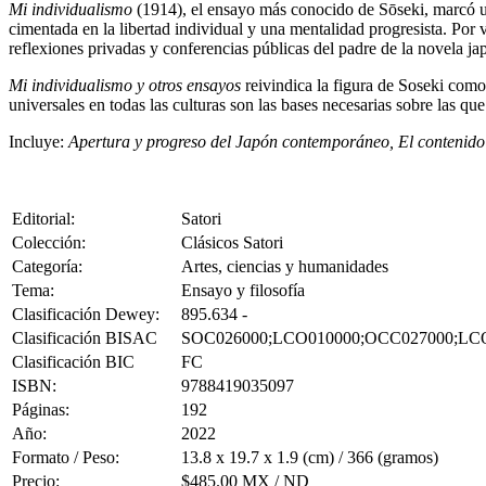
Mi individualismo
(1914), el ensayo más conocido de Sōseki, marcó un
cimentada en la libertad individual y una mentalidad progresista. Por 
reflexiones privadas y conferencias públicas del padre de la novela jap
Mi individualismo y otros ensayos
reivindica la figura de Soseki como
universales en todas las culturas son las bases necesarias sobre las q
Incluye:
Apertura y progreso del Japón contemporáneo, El contenido y
Editorial:
Satori
Colección:
Clásicos Satori
Categoría:
Artes, ciencias y humanidades
Tema:
Ensayo y filosofía
Clasificación Dewey:
895.634 -
Clasificación BISAC
SOC026000;LCO010000;OCC027000;LC
Clasificación BIC
FC
ISBN:
9788419035097
Páginas:
192
Año:
2022
Formato / Peso:
13.8 x 19.7 x 1.9 (cm) / 366 (gramos)
Precio:
$485.00 MX / ND