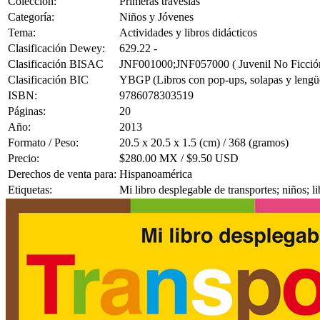
Colección:
Primeras travesías
Categoría:
Niños y Jóvenes
Tema:
Actividades y libros didácticos
Clasificación Dewey:
629.22 -
Clasificación BISAC
JNF001000;JNF057000 ( Juvenil No Ficción /
Clasificación BIC
YBGP (Libros con pop-ups, solapas y lengü
ISBN:
9786078303519
Páginas:
20
Año:
2013
Formato / Peso:
20.5 x 20.5 x 1.5 (cm) / 368 (gramos)
Precio:
$280.00 MX / $9.50 USD
Derechos de venta para:
Hispanoamérica
Etiquetas:
Mi libro desplegable de transportes; niños; l