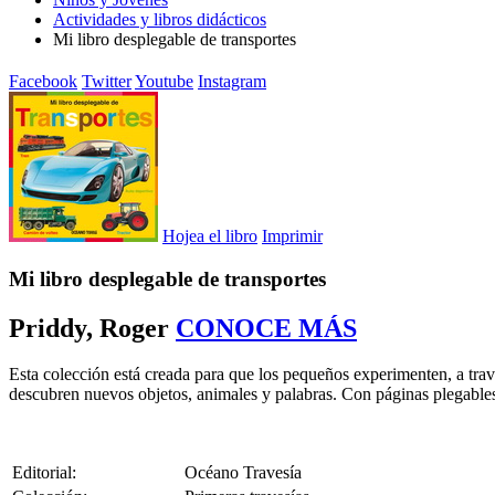
Actividades y libros didácticos
Mi libro desplegable de transportes
Facebook
Twitter
Youtube
Instagram
Hojea el libro
Imprimir
Mi libro desplegable de transportes
Priddy, Roger
CONOCE MÁS
Esta colección está creada para que los pequeños experimenten, a travé
descubren nuevos objetos, animales y palabras. Con páginas plegables q
Editorial:
Océano Travesía