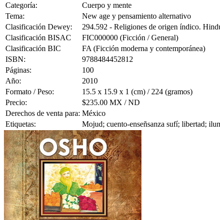
Categoría:
Cuerpo y mente
Tema:
New age y pensamiento alternativo
Clasificación Dewey:
294.592 - Religiones de origen índico. Hindu
Clasificación BISAC
FIC000000 (Ficción / General)
Clasificación BIC
FA (Ficción moderna y contemporánea)
ISBN:
9788484452812
Páginas:
100
Año:
2010
Formato / Peso:
15.5 x 15.9 x 1 (cm) / 224 (gramos)
Precio:
$235.00 MX / ND
Derechos de venta para:
México
Etiquetas:
Mojud; cuento-enseñsanza sufí; libertad; il