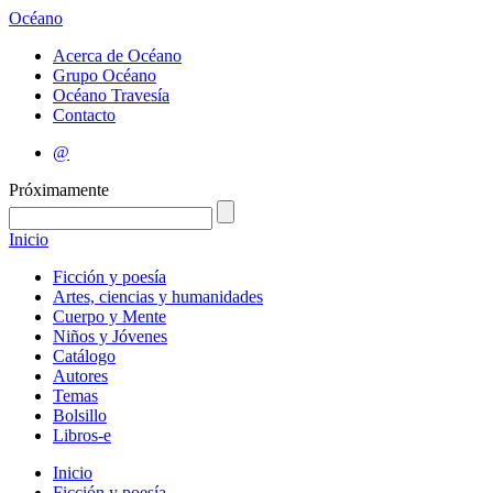
Océano
Acerca de Océano
Grupo Océano
Océano Travesía
Contacto
@
Próximamente
Inicio
Ficción y poesía
Artes, ciencias y humanidades
Cuerpo y Mente
Niños y Jóvenes
Catálogo
Autores
Temas
Bolsillo
Libros-e
Inicio
Ficción y poesía