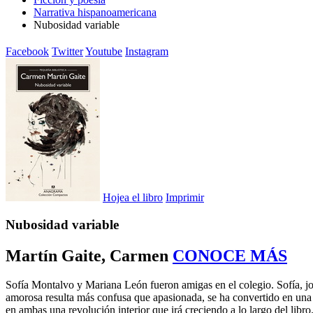
Narrativa hispanoamericana
Nubosidad variable
Facebook
Twitter
Youtube
Instagram
Hojea el libro
Imprimir
Nubosidad variable
Martín Gaite, Carmen
CONOCE MÁS
Sofía Montalvo y Mariana León fueron amigas en el colegio. Sofía, jov
amorosa resulta más confusa que apasionada, se ha convertido en una b
en ambas una revolución interior que irá creciendo a lo largo del libr