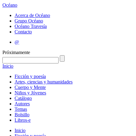
Océano
Acerca de Océano
Grupo Océano
Océano Travesía
Contacto
@
Próximamente
Inicio
Ficción y poesía
Artes, ciencias y humanidades
Cuerpo y Mente
Niños y Jóvenes
Catálogo
Autores
Temas
Bolsillo
Libros-e
Inicio
Ficción y poesía