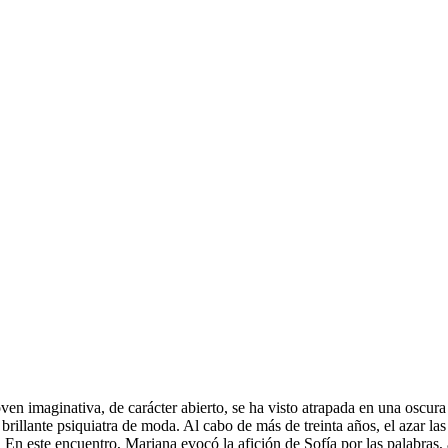
en imaginativa, de carácter abierto, se ha visto atrapada en una oscura
rillante psiquiatra de moda. Al cabo de más de treinta años, el azar la
o. En este encuentro, Mariana evocó la afición de Sofía por las palabras