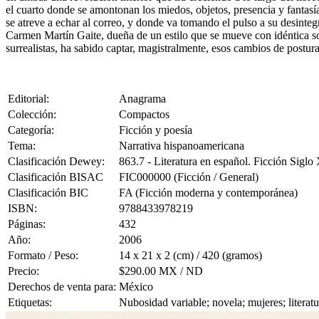
el cuarto donde se amontonan los miedos, objetos, presencia y fantasí
se atreve a echar al correo, y donde va tomando el pulso a su desinteg
Carmen Martín Gaite, dueña de un estilo que se mueve con idéntica sol
surrealistas, ha sabido captar, magistralmente, esos cambios de postur
Editorial:
Anagrama
Colección:
Compactos
Categoría:
Ficción y poesía
Tema:
Narrativa hispanoamericana
Clasificación Dewey:
863.7 - Literatura en español. Ficción Siglo
Clasificación BISAC
FIC000000 (Ficción / General)
Clasificación BIC
FA (Ficción moderna y contemporánea)
ISBN:
9788433978219
Páginas:
432
Año:
2006
Formato / Peso:
14 x 21 x 2 (cm) / 420 (gramos)
Precio:
$290.00 MX / ND
Derechos de venta para:
México
Etiquetas:
Nubosidad variable; novela; mujeres; litera