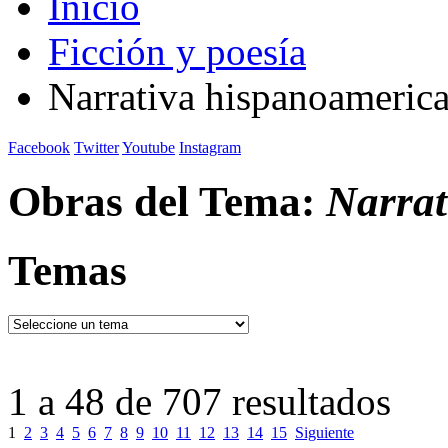
Inicio
Ficción y poesía
Narrativa hispanoameric
Facebook
Twitter
Youtube
Instagram
Obras del Tema:
Narrat
Temas
1 a 48 de 707 resultados
1
2
3
4
5
6
7
8
9
10
11
12
13
14
15
Siguiente