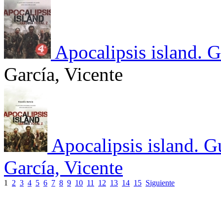
Apocalipsis island. G
García, Vicente
Apocalipsis island. Gu
García, Vicente
1
2
3
4
5
6
7
8
9
10
11
12
13
14
15
Siguiente